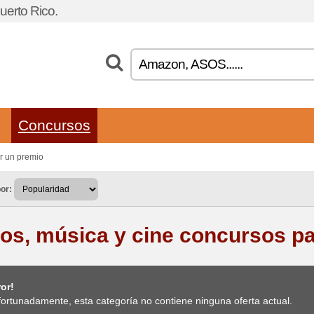
uerto Rico.
Concursos
r un premio
or:
ros, música y cine concursos p
or!
ortunadamente, esta categoría no contiene ninguna oferta actual.