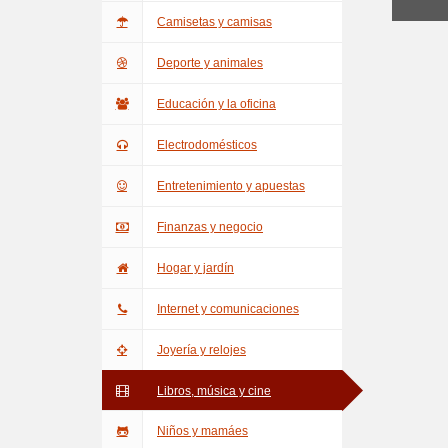
Camisetas y camisas
Deporte y animales
Educación y la oficina
Electrodomésticos
Entretenimiento y apuestas
Finanzas y negocio
Hogar y jardín
Internet y comunicaciones
Joyería y relojes
Libros, música y cine
Niños y mamáes