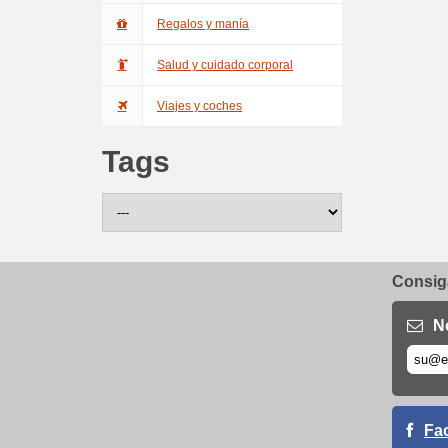
Regalos y manía
Salud y cuidado corporal
Viajes y coches
Tags
Consiga
N
Fa