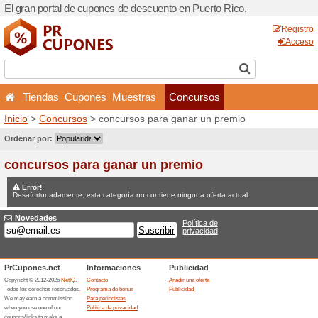
El gran portal de cupones d
Tiendas
Cupones
Mu
Inicio
>
Concursos
> concur