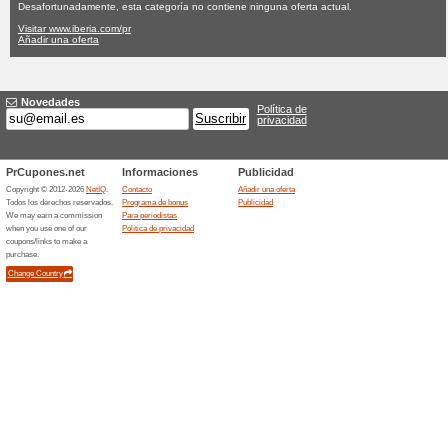
Iberia.com cup
Ninguna oferta actual
Ninguna
Filtrado:
Encuesta:
Ir a
www.iberia.com/pr
Reciba las alertas relativas 
cupones que acaban de ser ag
esta tienda..