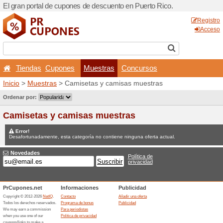
El gran portal de cupones d
Tiendas
Cupones
M
Inicio
>
Muestras
> Camiset